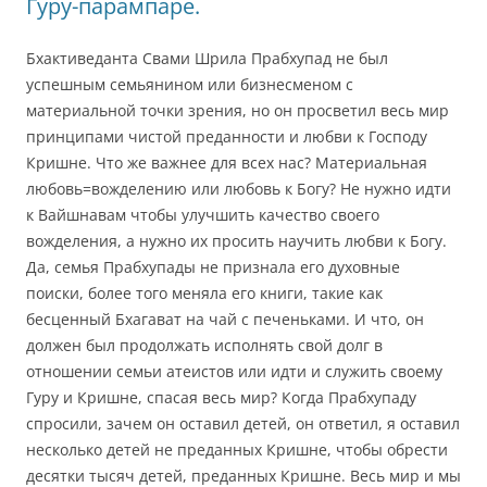
Гуру-парампаре.
Бхактиведанта Свами Шрила Прабхупад не был
успешным семьянином или бизнесменом с
материальной точки зрения, но он просветил весь мир
принципами чистой преданности и любви к Господу
Кришне. Что же важнее для всех нас? Материальная
любовь=вожделению или любовь к Богу? Не нужно идти
к Вайшнавам чтобы улучшить качество своего
вожделения, а нужно их просить научить любви к Богу.
Да, семья Прабхупады не признала его духовные
поиски, более того меняла его книги, такие как
бесценный Бхагават на чай с печеньками. И что, он
должен был продолжать исполнять свой долг в
отношении семьи атеистов или идти и служить своему
Гуру и Кришне, спасая весь мир? Когда Прабхупаду
спросили, зачем он оставил детей, он ответил, я оставил
несколько детей не преданных Кришне, чтобы обрести
десятки тысяч детей, преданных Кришне. Весь мир и мы