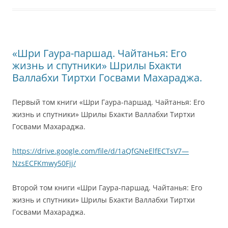
«Шри Гаура-паршад. Чайтанья: Его
жизнь и спутники» Шрилы Бхакти
Валлабхи Тиртхи Госвами Махараджа.
Первый том книги «Шри Гаура-паршад. Чайтанья: Его
жизнь и спутники» Шрилы Бхакти Валлабхи Тиртхи
Госвами Махараджа.
https://drive.google.com/file/d/1aQfGNeElfECTsV7—
NzsECFKmwy50Fjj/
Второй том книги «Шри Гаура-паршад. Чайтанья: Его
жизнь и спутники» Шрилы Бхакти Валлабхи Тиртхи
Госвами Махараджа.