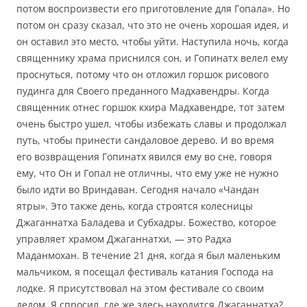
потом воспроизвести его приготовление для Гопала». Но
потом он сразу сказал, что это не очень хорошая идея, и
он оставил это место, чтобы уйти. Наступила ночь, когда
священнику храма приснился сон, и Гопинатх велел ему
проснуться, потому что он отложил горшок рисового
пудинга для Своего преданного Мадхавендры. Когда
священник отнес горшок кхира Мадхавендре, тот затем
очень быстро ушел, чтобы избежать славы и продолжал
путь, чтобы принести сандаловое дерево. И во время
его возвращения Гопинатх явился ему во сне, говоря
ему, что Он и Гопал не отличны, что ему уже не нужно
было идти во Вриндаван. Сегодня начало «Чандан
ятры». Это также день, когда строятся колесницы
Джаганнатха Баладева и Субхадры. Божество, которое
управляет храмом Джаганнатхи, — это Радха
Маданмохан. В течение 21 дня, когда я был маленьким
мальчиком, я посещал фестиваль катания Господа на
лодке. Я присутствовал на этом фестивале со своим
дедом. Я спросил, где же здесь находится Джаганнатха?