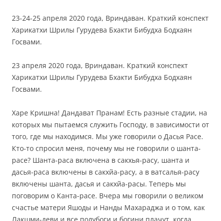
23-24-25 апреля 2020 года, Вриндаван. Краткий конспект
Харикатхи Шрилы Гурудева Бхакти Бибудха Бодхаян
Госвами.
23 апреля 2020 года, Вриндаван. Краткий конспект
Харикатхи Шрилы Гурудева Бхакти Бибудха Бодхаян
Госвами.
Харе Кришна! Дандават Пранам! Есть разные стадии, на
которых мы пытаемся служить Господу, в зависимости от
того, где мы находимся. Мы уже говорили о Дасья Расе.
Кто-то спросил меня, почему мы не говорили о шанта-
расе? Шанта-раса включена в сакхья-расу, шанта и
дасья-раса включены в сакхйа-расу, а в ватсалья-расу
включены шанта, дасья и сакхйа-расы. Теперь мы
поговорим о Канта-расе. Вчера мы говорили о великом
счастье матери Яшоды и Нанды Махараджа и о том, как
Лакшми-деви и все полубоги и богини плачут, когда