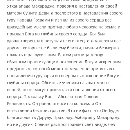
Утханапада Махараджа, поверил в наставления своей
матери Сунити Деви, а после этого в наставления своего
гуру Нарады Госвами и изгнал из своего сердца все
враждебные мысли против любого человека на земле и
призвал Бога из глубины своего сердца. Бог был
удовлетворен, и в результате его отец, его мачеха и все
другие, которые не были ему близки, начали безмерно
плакать в разлуке с ним. В этом разница между
обычным практикующим поклонение Богу и искренним
преданным, который может немедленно принять все
наставления гуруварги и совершать поклонение Богу из
глубины сердца. Обычные ученики слышат много
вещей, но не могут принять эти наставления от всего
сердца. Поскольку Бог — Абсолютная Полная
Реальность, Он равно относится ко всем, и Он
естественно беспристрастен. Это не факт, что Он будет
благословлять Дхруву, Прахладу, Амбаришу Махараджу,
но не других. Солнце распространяет свет везде, без