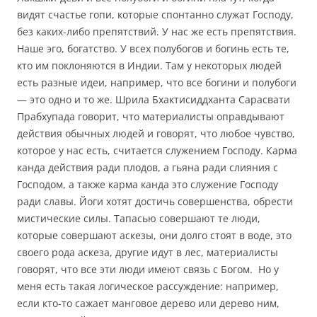
видят счастье гопи, которые спонтанно служат Господу,
без каких-либо препятствий. У нас же есть препятствия.
Наше эго, богатство. У всех полубогов и богинь есть те,
кто им поклоняются в Индии. Там у некоторых людей
есть разные идеи, например, что все богини и полубоги
— это одно и то же. Шрила Бхактисиддханта Сарасвати
Прабхупада говорит, что материалисты оправдывают
действия обычных людей и говорят, что любое чувство,
которое у нас есть, считается служением Господу. Карма
канда действия ради плодов, а гьяна ради слияния с
Господом, а также карма канда это служение Господу
ради славы. Йоги хотят достичь совершенства, обрести
мистические силы. Тапасью совершают те люди,
которые совершают аскезы, они долго стоят в воде, это
своего рода аскеза, другие идут в лес, материалисты
говорят, что все эти люди имеют связь с Богом. Но у
меня есть такая логическое рассуждение: например,
если кто-то сажает манговое дерево или дерево ним,