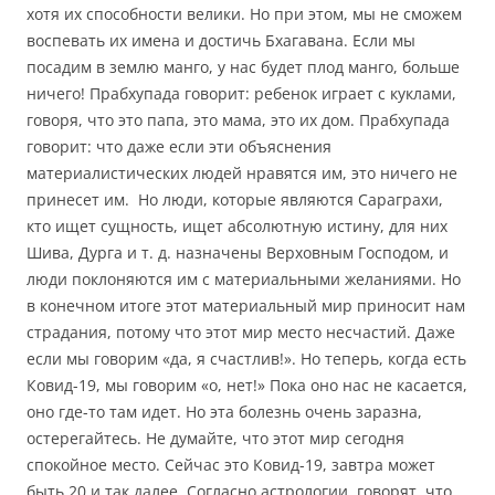
хотя их способности велики. Но при этом, мы не сможем
воспевать их имена и достичь Бхагавана. Если мы
посадим в землю манго, у нас будет плод манго, больше
ничего! Прабхупада говорит: ребенок играет с куклами,
говоря, что это папа, это мама, это их дом. Прабхупада
говорит: что даже если эти объяснения
материалистических людей нравятся им, это ничего не
принесет им. Но люди, которые являются Сараграхи,
кто ищет сущность, ищет абсолютную истину, для них
Шива, Дурга и т. д. назначены Верховным Господом, и
люди поклоняются им с материальными желаниями. Но
в конечном итоге этот материальный мир приносит нам
страдания, потому что этот мир место несчастий. Даже
если мы говорим «да, я счастлив!». Но теперь, когда есть
Ковид-19, мы говорим «о, нет!» Пока оно нас не касается,
оно где-то там идет. Но эта болезнь очень заразна,
остерегайтесь. Не думайте, что этот мир сегодня
спокойное место. Сейчас это Ковид-19, завтра может
быть 20 и так далее. Согласно астрологии, говорят, что