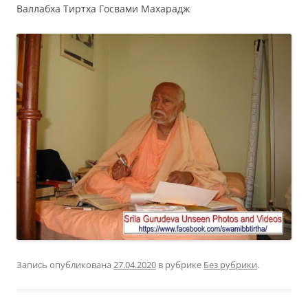
Валлабха Тиртха Госвами Махарадж
Запись опубликована
27.04.2020
в рубрике
Без рубрики
.