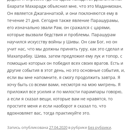
Бхарати Махарадж объяснил мне, что это Маданмохан,
Он является Джаганнатхой, и они поклоняются ему в
течение 21 дня. Сегодня также явление Парашурамы,
его изначально звали Рам, он сражался с царями,
которые вызвали бедствия и проблемы. Парашурам
научился искусству войны у Шивы. Он сам Бог, но он
учит нас, что мы должны принять гуру, как это сделал и
Махапрабху. Шива, затем предложил ему лук и топор, с
помощью которых он победил всех своих врагов. Есть и
другие события в этот день, но это основные события, и,
если вы мне напомните, я смогу продолжить завтра. Я
хочу быть со всеми вами, несмотря на мою мигрень. Я
приложил все усилия и по милости парампары говорю,
а если я сказал вещи, которые вам не нравятся, то
простите меня и если наоборот я сказал то, что
вдохновляет вас, тогда практикуйте это.
Запись опубликована
27.04.2020
в рубрике
Без рубрики
.