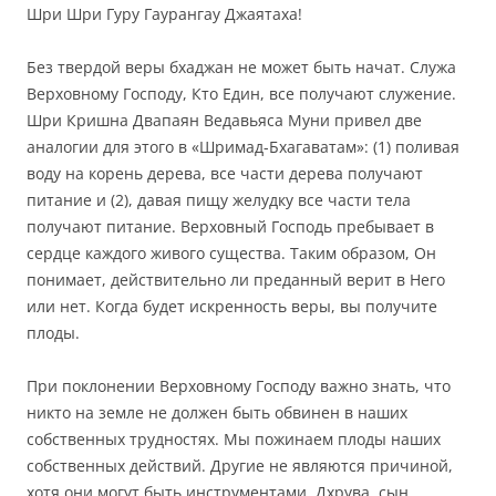
Шри Шри Гуру Гаурангау Джаятаха!
Без твердой веры бхаджан не может быть начат. Служа
Верховному Господу, Кто Един, все получают служение.
Шри Кришна Двапаян Ведавьяса Муни привел две
аналогии для этого в «Шримад-Бхагаватам»: (1) поливая
воду на корень дерева, все части дерева получают
питание и (2), давая пищу желудку все части тела
получают питание. Верховный Господь пребывает в
сердце каждого живого существа. Таким образом, Он
понимает, действительно ли преданный верит в Него
или нет. Когда будет искренность веры, вы получите
плоды.
При поклонении Верховному Господу важно знать, что
никто на земле не должен быть обвинен в наших
собственных трудностях. Мы пожинаем плоды наших
собственных действий. Другие не являются причиной,
хотя они могут быть инструментами. Дхрува, сын