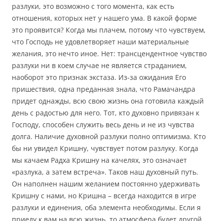
разлуки, это возможно с того момента, как есть
отношения, которых нет у нашего ума. В какой форме
это проявится? Когда мы плачем, потому что чувствуем,
что Господь не удовлетворяет наши материальные
желания, это нечто иное. Нет: трансцендентное чувство
разлуки ни в коем случае не является страданием,
наоборот это признак экстаза. Из-за ожидания Его
пришествия, одна преданная знала, что Рамачандра
придет однажды, всю свою жизнь она готовила каждый
день с радостью для него. Тот, кто духовно привязан к
Господу, способен служить весь день и не из чувства
долга. Наличие духовной разлуки полно оптимизма. Кто
бы ни увидел Кришну, чувствует потом разлуку. Когда
мы качаем Радха Кришну на качелях, это означает
«разлука, а затем встреча». Таков наш духовный путь.
Он наполнен нашим желанием постоянно удерживать
Кришну с нами, но Кришна – всегда находится в игре
разлуки и единения, оба элемента необходимы. Если я
приеду к вам на всю жизнь, то атмосфера будет другой.