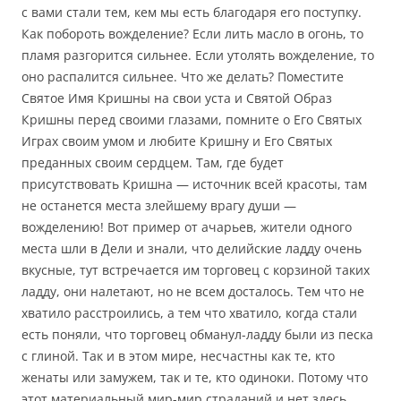
с вами стали тем, кем мы есть благодаря его поступку.
Как побороть вожделение? Если лить масло в огонь, то
пламя разгорится сильнее. Если утолять вожделение, то
оно распалится сильнее. Что же делать? Поместите
Святое Имя Кришны на свои уста и Святой Образ
Кришны перед своими глазами, помните о Его Святых
Играх своим умом и любите Кришну и Его Святых
преданных своим сердцем. Там, где будет
присутствовать Кришна — источник всей красоты, там
не останется места злейшему врагу души —
вожделению! Вот пример от ачарьев, жители одного
места шли в Дели и знали, что делийские ладду очень
вкусные, тут встречается им торговец с корзиной таких
ладду, они налетают, но не всем досталось. Тем что не
хватило расстроились, а тем что хватило, когда стали
есть поняли, что торговец обманул-ладду были из песка
с глиной. Так и в этом мире, несчастны как те, кто
женаты или замужем, так и те, кто одиноки. Потому что
этот материальный мир-мир страданий и нет здесь