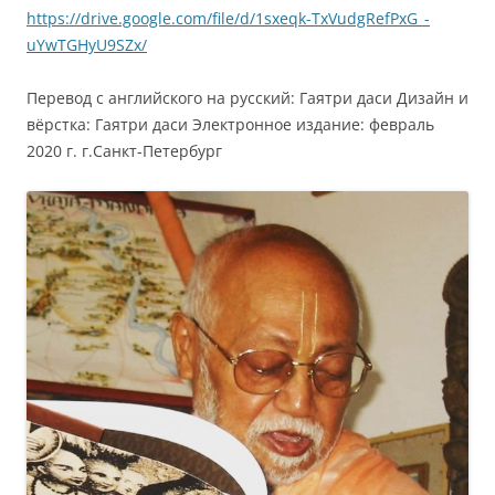
https://drive.google.com/file/d/1sxeqk-TxVudgRefPxG_-
uYwTGHyU9SZx/
Перевод с английского на русский: Гаятри даси Дизайн и
вёрстка: Гаятри даси Электронное издание: февраль
2020 г. г.Санкт-Петербург