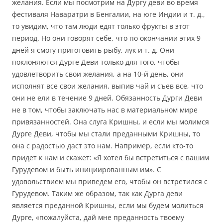
желания. Если мы посмотрим на Дургу деви во время
фестиваля Наваратри в Бенгалии, на юге Индии и т. д.,
то увидим, что там люди едят только фрукты в этот
период. Но они говорят себе, что по окончании этих 9
дней я смогу приготовить рыбу, лук и т. д. Они
поклоняются Дурге Деви только для того, чтобы
удовлетворить свои желания, а на 10-й день, они
исполнят все свои желания, выпив чай ​​и съев все, что
они не ели в течение 9 дней. Обязанность Дурги Деви
не в том, чтобы заключать нас в материальном мире
привязанностей. Она слуга Кришны, и если мы молимся
Дурге Деви, чтобы мы стали преданными Кришны, то
она с радостью даст это нам. Например, если кто-то
придет к нам и скажет: «Я хотел бы встретиться с вашим
Гурудевом и быть инициированным им». С
удовольствием мы приведем его, чтобы он встретился с
Гурудевом. Таким же образом, так как Дурга деви
является преданной Кришны, если мы будем молиться
Дурге, «пожалуйста, дай мне преданность твоему