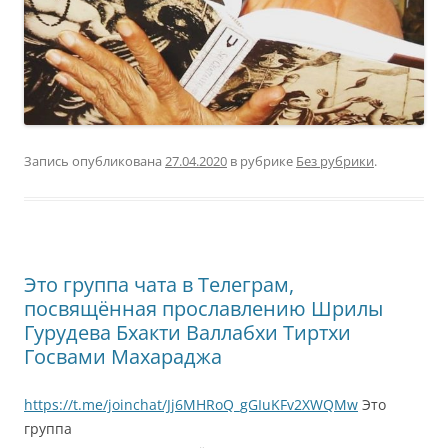
Запись опубликована
27.04.2020
в рубрике
Без рубрики
.
Это группа чата в Телеграм,
посвящённая прославлению Шрилы
Гурудева Бхакти Валлабхи Тиртхи
Госвами Махараджа
https://t.me/joinchat/Jj6MHRoQ_gGIuKFv2XWQMw
Это
группа