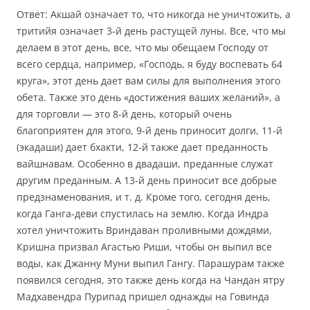
Ответ: Акшай означает то, что никогда не уничтожить, а
тритийя означает 3-й день растущей луны. Все, что мы
делаем в этот день, все, что мы обещаем Господу от
всего сердца, например, «Господь, я буду воспевать 64
круга», этот день дает вам силы для выполнения этого
обета. Также это день «достижения ваших желаний», а
для торговли — это 8-й день, который очень
благоприятен для этого, 9-й день приносит долги, 11-й
(экадаши) дает бхакти, 12-й также дает преданность
вайшнавам. Особенно в двадаши, преданные служат
другим преданным. А 13-й день приносит все добрые
предзнаменования, и т. д. Кроме того, сегодня день,
когда Ганга-деви спустилась на землю. Когда Индра
хотел уничтожить Вриндаван проливными дождями,
Кришна призвал Агастью Риши, чтобы он выпил все
воды, как Джанну Муни выпил Гангу. Парашурам также
появился сегодня, это также день когда на Чандан ятру
Мадхавендра Пурипад пришел однажды на Говинда