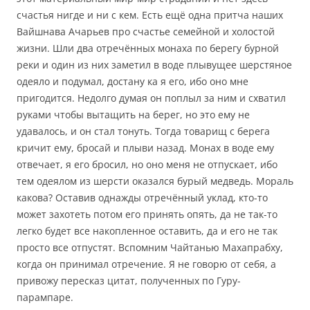
счастья нигде и ни с кем. Есть ещё одна притча наших
Вайшнава Ачарьев про счастье семейной и холостой
жизни. Шли два отречённых монаха по берегу бурной
реки и один из них заметил в воде плывущее шерстяное
одеяло и подумал, достану ка я его, ибо оно мне
пригодится. Недолго думая он поплыл за ним и схватил
руками чтобы вытащить на берег, но это ему не
удавалось, и он стал тонуть. Тогда товарищ с берега
кричит ему, бросай и плыви назад. Монах в воде ему
отвечает, я его бросил, но оно меня не отпускает, ибо
тем одеялом из шерсти оказался бурый медведь. Мораль
какова? Оставив однажды отречённый уклад, кто-то
может захотеть потом его принять опять, да не так-то
легко будет все накопленное оставить, да и его не так
просто все отпустят. Вспомним Чайтанью Махапрабху,
когда он принимал отречение. Я не говорю от себя, а
привожу пересказ цитат, полученных по Гуру-
парампаре.