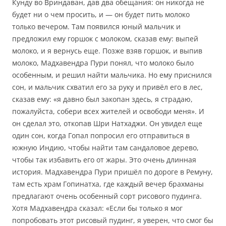
Кунду во Вриндаван, дав два обещания: он никогда не
будет ни о чем просить, и — он будет пить молоко
только вечером. Там появился юный мальчик и
предложил ему горшок с молоком, сказав ему: выпей
молоко, и я вернусь еще. Позже взяв горшок, и выпив
молоко, Мадхавендра Пури понял, что молоко было
особенным, и решил найти мальчика. Но ему приснился
сон, и мальчик схватил его за руку и привёл его в лес,
сказав ему: «я давно был закопан здесь, я страдаю,
пожалуйста, собери всех жителей и освободи меня». И
он сделал это, откопав Шри Натхаджи. Он увидел еще
один сон, когда Гопал попросил его отправиться в
южную Индию, чтобы найти там сандаловое дерево,
чтобы так избавить его от жары. Это очень длинная
история. Мадхавендра Пури пришёл по дороге в Ремуну,
там есть храм Гопинатха, где каждый вечер брахманы
предлагают очень особенный сорт рисового пудинга.
Хотя Мадхавендра сказал: «Если бы только я мог
попробовать этот рисовый пудинг, я уверен, что смог бы