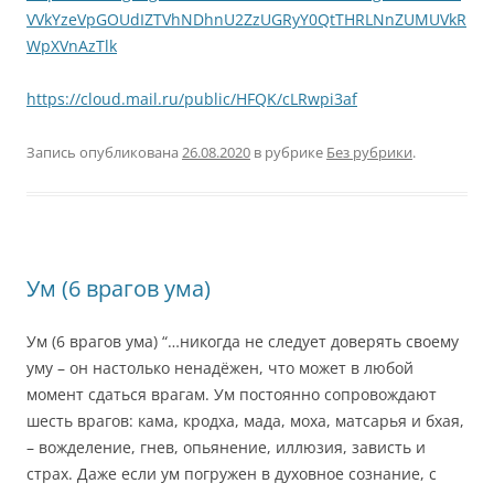
VVkYzeVpGOUdIZTVhNDhnU2ZzUGRyY0QtTHRLNnZUMUVkR
WpXVnAzTlk
https://cloud.mail.ru/public/HFQK/cLRwpi3af
Запись опубликована
26.08.2020
в рубрике
Без рубрики
.
Ум (6 врагов ума)
Ум (6 врагов ума) “…никогда не следует доверять своему
уму – он настолько ненадёжен, что может в любой
момент сдаться врагам. Ум постоянно сопровождают
шесть врагов: кама, кродха, мада, моха, матсарья и бхая,
– вожделение, гнев, опьянение, иллюзия, зависть и
страх. Даже если ум погружен в духовное сознание, с