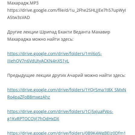
Махарадж.MP3
https://drive.google.com/file/d/1u_2Fhe2SHLJJEe7h57upWyI
A5tw3sVAD
Другие лекции Шрипад Бхакти Веданта Махавир
Махараджа можно найти здесь:
https://drive.google.com/drive/folders/1ml6qS-
iIiehQV7n6VdUtyACKN4nX51yL
Предыдущие лекции других Ачарий можно найти здесь:
https://drive.google.com/drive/folders/1YQrSma1t8X_SMxN
Ro4paZFoB8mxezAhz
https://drive.google.com/drive/folders/1Cj5xjuaFVps-
g1KvRPTOCOVj7hOdHxDX
https://drive.google.com/drive/folders/0B9K4WgBEIz0Dfm1