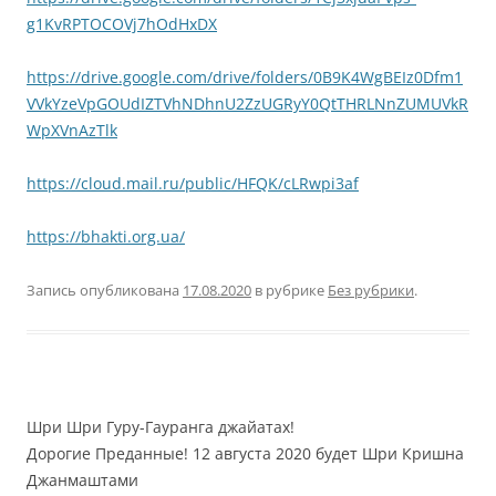
g1KvRPTOCOVj7hOdHxDX
https://drive.google.com/drive/folders/0B9K4WgBEIz0Dfm1
VVkYzeVpGOUdIZTVhNDhnU2ZzUGRyY0QtTHRLNnZUMUVkR
WpXVnAzTlk
https://cloud.mail.ru/public/HFQK/cLRwpi3af
https://bhakti.org.ua/
Запись опубликована
17.08.2020
в рубрике
Без рубрики
.
Шри Шри Гуру-Гауранга джайатах!
Дорогие Преданные! 12 августа 2020 будет Шри Кришна
Джанмаштами