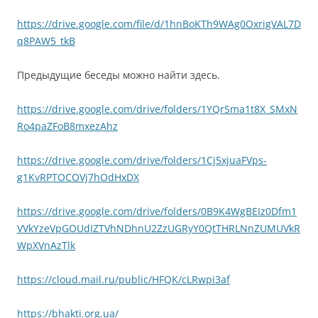
https://drive.google.com/file/d/1hnBoKTh9WAg0OxrigVAL7D
q8PAW5_tkB
Предыдущие беседы можно найти здесь.
https://drive.google.com/drive/folders/1YQrSma1t8X_SMxN
Ro4paZFoB8mxezAhz
https://drive.google.com/drive/folders/1Cj5xjuaFVps-
g1KvRPTOCOVj7hOdHxDX
https://drive.google.com/drive/folders/0B9K4WgBEIz0Dfm1
VVkYzeVpGOUdIZTVhNDhnU2ZzUGRyY0QtTHRLNnZUMUVkR
WpXVnAzTlk
https://cloud.mail.ru/public/HFQK/cLRwpi3af
https://bhakti.org.ua/