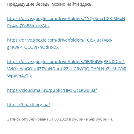
Предыдущие беседы можно найти здесь.
https://drive.google.com/drive/folders/1YQrSma1t8X_SMxN
Ro4paZFoB8mxezAhz
https://drive.google.com/drive/folders/1Cj5xjuaFVps-
g1KvRPTOCOVj7hOdHxDX
https://drive.google.com/drive/folders/0B9K4WgBEIz0Dfm1
VVkYzeVpGOUdIZTVhNDhnU2ZzUGRyY0QtTHRLNnZUMUVkR
WpXVnAzTlk
https://cloud.mail.ru/public/HFQK/cLRwpi3af
https://bhakti.org.ua/
Запись опубликована
31.08.2020
в рубрике
Без рубрики
.