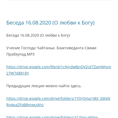
Беседа 16.08.2020 (О любви к Богу)
Беседа 16.08.2020 (О любви к Богу)
Учение Господа Чайтаньи. Бхактиведанта Свами
Прабхупад.MP3
https://drive.google.com/file/d/1cNjrdwBzjDV2Ut7ZamMJsm
27W7d8818Y
Предыдущие лекции можно найти здесь.
https://drive.google.com/drive/folders/1YQrSma1t8X_SMxN
Ro4paZFoB8mxezAhz
https://drive.google.com/drive/folders/1Cj5xjuaFVps-