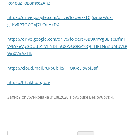
Ro4paZFoB8mxezAhz
https://drive.google.com/drive/folders/1Cj5xjuaFVps-
g1KvRPTOCOVj7hOdHxDX
https://drive.google.com/drive/folders/0B9K4WgBEIz0Dfm1
VVkYzeVpGOUdIZTVhNDhnU2ZzUGRyY0QtTHRLNnZUMUVkR
WpXVnAzTlk
https://cloud.mail.ru/public/HFQK/cLRwpi3af
https://bhakti.org.ua/
Запись опубликована
01.08.2020
в рубрике
Без рубрики
.
Найти: