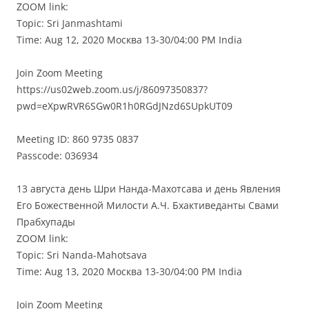
ZOOM link:
Topic: Sri Janmashtami
Time: Aug 12, 2020 Москва 13-30/04:00 PM India
Join Zoom Meeting
https://us02web.zoom.us/j/86097350837?
pwd=eXpwRVR6SGw0R1h0RGdJNzd6SUpkUT09
Meeting ID: 860 9735 0837
Passcode: 036934
13 августа день Шри Нанда-Махoтсава и день Явления
Его Божественной Милости А.Ч. Бхактиведанты Свами
Прабхупады
ZOOM link:
Topic: Sri Nanda-Mahotsava
Time: Aug 13, 2020 Москва 13-30/04:00 PM India
Join Zoom Meeting