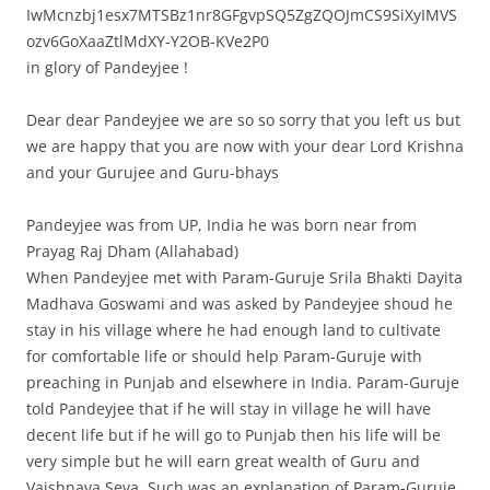
IwMcnzbj1esx7MTSBz1nr8GFgvpSQ5ZgZQOJmCS9SiXyIMVS
ozv6GoXaaZtlMdXY-Y2OB-KVe2P0
in glory of Pandeyjee !
Dear dear Pandeyjee we are so so sorry that you left us but
we are happy that you are now with your dear Lord Krishna
and your Gurujee and Guru-bhays
Pandeyjee was from UP, India he was born near from
Prayag Raj Dham (Allahabad)
When Pandeyjee met with Param-Guruje Srila Bhakti Dayita
Madhava Goswami and was asked by Pandeyjee shoud he
stay in his village where he had enough land to cultivate
for comfortable life or should help Param-Guruje with
preaching in Punjab and elsewhere in India. Param-Guruje
told Pandeyjee that if he will stay in village he will have
decent life but if he will go to Punjab then his life will be
very simple but he will earn great wealth of Guru and
Vaishnava Seva. Such was an explanation of Param-Guruje.