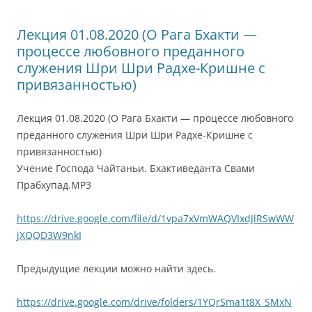
Лекция 01.08.2020 (О Рага Бхакти —
процессе любовного преданного
служения Шри Шри Радхе-Кришне с
привязанностью)
Лекция 01.08.2020 (О Рага Бхакти — процессе любовного
преданного служения Шри Шри Радхе-Кришне с
привязанностью)
Учение Господа Чайтаньи. Бхактиведанта Свами
Прабхупад.MP3
https://drive.google.com/file/d/1vpa7xVmWAQVIxdJlRSwWW
jXQQD3W9nkI
Предыдущие лекции можно найти здесь.
https://drive.google.com/drive/folders/1YQrSma1t8X_SMxN