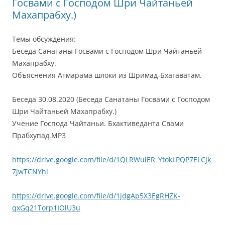
Госвами с Господом Шри Чайтаньей
Махапрабху.)
Темы обсуждения:
Беседа Санатаны Госвами с Господом Шри Чайтаньей
Махапрабху.
Объяснения Атмарама шлоки из Шримад-Бхагаватам.
Беседа 30.08.2020 (Беседа Санатаны Госвами с Господом
Шри Чайтаньей Махапрабху.)
Учение Господа Чайтаньи. Бхактиведанта Свами
Прабхупад.MP3
https://drive.google.com/file/d/1QLRWulER_YtokLPQP7ELCjk
7jwTCNYhl
https://drive.google.com/file/d/1jdgAp5X3EgRHZK-
qxGq21Torp1IOlU3u