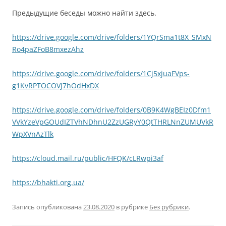
Предыдущие беседы можно найти здесь.
https://drive.google.com/drive/folders/1YQrSma1t8X_SMxN
Ro4paZFoB8mxezAhz
https://drive.google.com/drive/folders/1Cj5xjuaFVps-
g1KvRPTOCOVj7hOdHxDX
https://drive.google.com/drive/folders/0B9K4WgBEIz0Dfm1
VVkYzeVpGOUdIZTVhNDhnU2ZzUGRyY0QtTHRLNnZUMUVkR
WpXVnAzTlk
https://cloud.mail.ru/public/HFQK/cLRwpi3af
https://bhakti.org.ua/
Запись опубликована
23.08.2020
в рубрике
Без рубрики
.