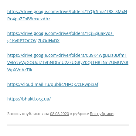
https://drive.google.com/drive/folders/1YQrSma1t8X_SMxN
Ro4paZFoB8mxezAhz
https://drive.google.com/drive/folders/1Cj5xjuaFVps-
g1KvRPTOCOVj7hOdHxDX
https://drive.google.com/drive/folders/0B9K4WgBEIz0Dfm1
VVkYzeVpGOUdIZTVhNDhnU2ZzUGRyY0QtTHRLNnZUMUVkR
WpXVnAzTlk
https://cloud.mail.ru/public/HFQK/cLRwpi3af
https://bhakti.org.ua/
Запись опубликована
08.08.2020
в рубрике
Без рубрики
.