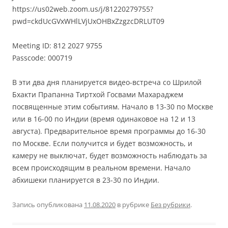
https://us02web.zoom.us/j/81220279755?
pwd=ckdUcGVxWHlLVjUxOHBxZzgzcDRLUT09
Meeting ID: 812 2027 9755
Passcode: 000719
В эти два дня планируется видео-встреча со Шрилой
Бхакти Прапанна Тиртхой Госвами Махараджем
посвященные этим событиям. Начало в 13-30 по Москве
или в 16-00 по Индии (время одинаковое на 12 и 13
августа). Предварительное время программы до 16-30
по Москве. Если получится и будет возможность, и
камеру не выключат, будет возможность наблюдать за
всем происходящим в реальном времени. Начало
абхишеки планируется в 23-30 по Индии.
Запись опубликована
11.08.2020
в рубрике
Без рубрики
.