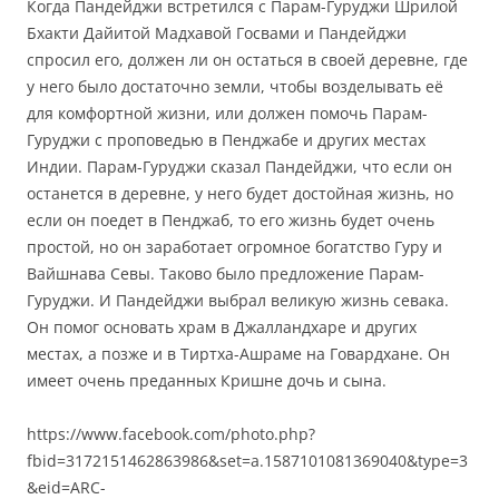
Когда Пандейджи встретился с Парам-Гуруджи Шрилой
Бхакти Дайитой Мадхавой Госвами и Пандейджи
спросил его, должен ли он остаться в своей деревне, где
у него было достаточно земли, чтобы возделывать её
для комфортной жизни, или должен помочь Парам-
Гуруджи с проповедью в Пенджабе и других местах
Индии. Парам-Гуруджи сказал Пандейджи, что если он
останется в деревне, у него будет достойная жизнь, но
если он поедет в Пенджаб, то его жизнь будет очень
простой, но он заработает огромное богатство Гуру и
Вайшнава Севы. Таково было предложение Парам-
Гуруджи. И Пандейджи выбрал великую жизнь севака.
Он помог основать храм в Джалландхаре и других
местах, а позже и в Тиртха-Ашраме на Говардхане. Он
имеет очень преданных Кришне дочь и сына.
https://www.facebook.com/photo.php?
fbid=3172151462863986&set=a.1587101081369040&type=3
&eid=ARC-