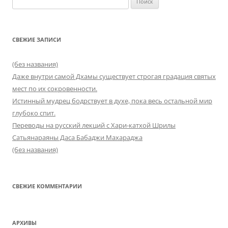
СВЕЖИЕ ЗАПИСИ
(без названия)
Даже внутри самой Дхамы существует строгая градация святых
мест по их сокровенности.
Истинный мудрец бодрствует в духе, пока весь остальной мир
глубоко спит.
Переводы на русский лекций с Хари-катхой Шрилы
Сатьянараяны Даса Бабаджи Махараджа
(без названия)
СВЕЖИЕ КОММЕНТАРИИ
АРХИВЫ