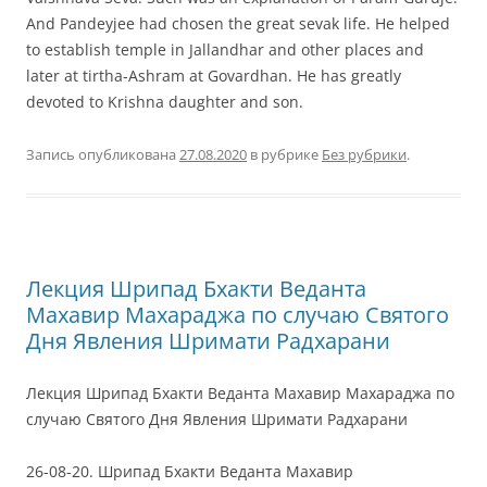
And Pandeyjee had chosen the great sevak life. He helped
to establish temple in Jallandhar and other places and
later at tirtha-Ashram at Govardhan. He has greatly
devoted to Krishna daughter and son.
Запись опубликована
27.08.2020
в рубрике
Без рубрики
.
Лекция Шрипад Бхакти Веданта
Махавир Махараджа по случаю Святого
Дня Явления Шримати Радхарани
Лекция Шрипад Бхакти Веданта Махавир Махараджа по
случаю Святого Дня Явления Шримати Радхарани
26-08-20. Шрипад Бхакти Веданта Махавир