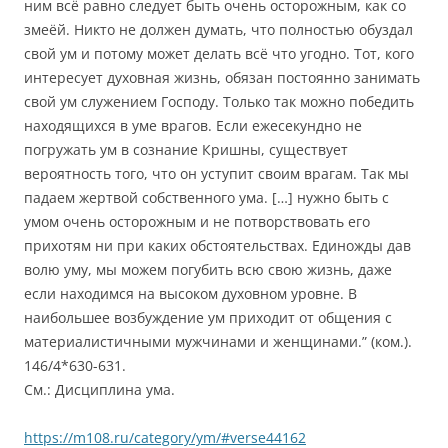
ним всё равно следует быть очень осторожным, как со
змеёй. Никто не должен думать, что полностью обуздал
свой ум и потому может делать всё что угодно. Тот, кого
интересует духовная жизнь, обязан постоянно занимать
свой ум служением Господу. Только так можно победить
находящихся в уме врагов. Если ежесекундно не
погружать ум в сознание Кришны, существует
вероятность того, что он уступит своим врагам. Так мы
падаем жертвой собственного ума. […] нужно быть с
умом очень осторожным и не потворствовать его
прихотям ни при каких обстоятельствах. Единожды дав
волю уму, мы можем погубить всю свою жизнь, даже
если находимся на высоком духовном уровне. В
наибольшее возбуждение ум приходит от общения с
материалистичными мужчинами и женщинами.” (ком.).
146/4*630-631.
См.: Дисциплина ума.
https://m108.ru/category/ym/#verse44162