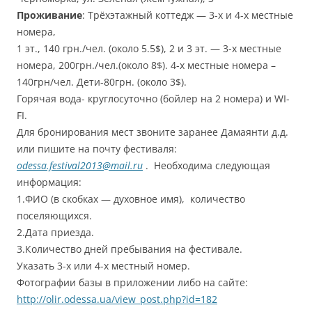
Проживание
: Трёхэтажный коттедж — 3-х и 4-х местные
номера,
1 эт., 140 грн./чел. (около 5.5$), 2 и 3 эт. — 3-х местные
номера, 200грн./чел.(около 8$). 4-х местные номера –
140грн/чел. Дети-80грн. (около 3$).
Горячая вода- круглосуточно (бойлер на 2 номера) и WI-
FI.
Для бронирования мест звоните заранее Дамаянти д.д.
или пишите на почту фестиваля:
odessa.festival2013@mail.ru
. Необходима следующая
информация:
1.ФИО (в скобках — духовное имя), количество
поселяющихся.
2.Дата приезда.
3.Количество дней пребывания на фестивале.
Указать 3-х или 4-х местный номер.
Фотографии базы в приложении либо на сайте:
http://olir.odessa.ua/view_post.php?id=182