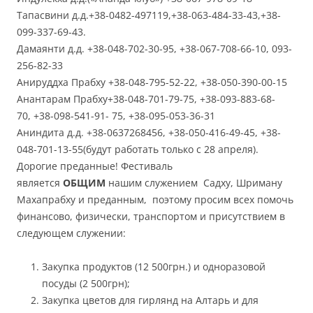
Тапасвини д.д.+38-0482-497119,+38-063-484-33-43,+38-
099-337-69-43.
Дамаянти д.д. +38-048-702-30-95, +38-067-708-66-10, 093-
256-82-33
Анируддха Прабху +38-048-795-52-22, +38-050-390-00-15
Анантарам Прабху+38-048-701-79-75, +38-093-883-68-
70, +38-098-541-91- 75, +38-095-053-36-31
Аниндита д.д. +38-0637268456, +38-050-416-49-45, +38-
048-701-13-55(будут работать только с 28 апреля).
Дорогие преданные! Фестиваль
является
ОБЩИМ
нашим служением Садху, Шриману
Махапрабху и преданным, поэтому просим всех помочь
финансово, физически, транспортом и присутствием в
следующем служении:
Закупка продуктов (12 500грн.) и одноразовой
посуды (2 500грн);
Закупка цветов для гирлянд на Алтарь и для