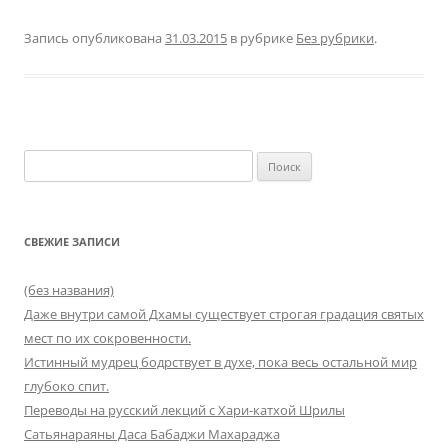
Запись опубликована
31.03.2015
в рубрике
Без рубрики
.
Найти:
СВЕЖИЕ ЗАПИСИ
(без названия)
Даже внутри самой Дхамы существует строгая градация святых
мест по их сокровенности.
Истинный мудрец бодрствует в духе, пока весь остальной мир
глубоко спит.
Переводы на русский лекций с Хари-катхой Шрилы
Сатьянараяны Даса Бабаджи Махараджа