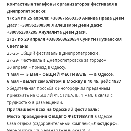
контактные телефоны организаторов фестиваля в
Днепропетровске:
1) с 24 по 25 апреля: +380676569359 Ананда Прада Деви
Даси; +380952308500 Лилешвари Деви Даси;
+380952307205 Анулалита Деви Даси.
2) 27 по 29 апреля +0380503620654 Сунити (Пужанская
Светлана)
25-26- Общий фестиваль в Днепропетровске.
27-29- Фестиваль в Днепропетровске за городом.
30 апреля – приезд в Одессу.
1 мая — 5 мая – ОБЩИЙ ФЕСТИВАЛЬ — в Одессе.
6 мая – вылет самолётом в Москву в 10.45, рейс 1837
Убедительная просьба к иногородним преданным
приезжать на ОБЩИЙ ФЕСТИВАЛЬ, 1 мая, в связи с
трудностью в размещении.
Приглашаем всех на Одесский фестиваль
:
Место проведения ОБЩЕГО ФЕСТИВАЛЯ
в Одессе —
база отдыха (оздоровительный комплекс)»
Люстдорф
«,
Черноморка, ул. Зелёная (Жемчужная), 3