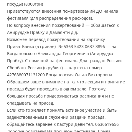
посуды) (8000грн)
Приветствуются внесения пожертвований ДО начала
фестиваля (для распределения расходов).
По вопросу внесения пожертвований — обращаться к
Анируддхе Прабху и Дамаянти д.д.
Возможен перевод пожертвований на карточку
ПриватБанка (в гривне)- № 5363 5423 0637 3896 — на
Богдановского Александра Георгиевича (Анируддха
Прабху). С пометкой на фестиваль. Для граждан России:
Сбербанк России (в рублях) — карточка номер
4276380071131200 Богдановская Ольга Викторовна
Обращаем ваше внимание на то, что лекции и принятие
прасада будут проходить в одном зале. Поэтому,
большая просьба придерживаться расписания и не
опаздывать на прасад.
Если кто-то желает принять активное участие и быть
задействованным в служении раздачи прасада,
обращайтесь заранее к Кастури Деви тел. 0636619656
Дорогие родители! На прошлом фестивале Шрила