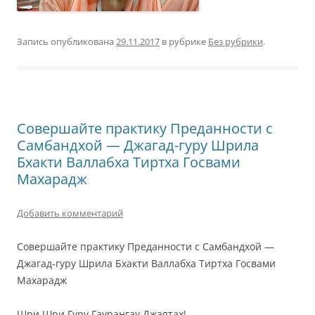
Запись опубликована
29.11.2017
в рубрике
Без рубрики
.
Совершайте практику Преданности с
Самбандхой — Джагад-гуру Шрила
Бхакти Валлабха Тиртха Госвами
Махарадж
Добавить комментарий
Совершайте практику Преданности с Самбандхой
—
Джагад-гуру Шрила Бхакти Валлабха Тиртха Госвами
Махарадж
Шри Шри Гуру Гаурангау Джаятах!