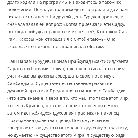
долго ходили на программы и находитесь в таком же
положении. Пожалуйста, приходите завтра, и я дам вам
всем на это
ответ
.»
На другой день Гурудев
пришел, и
сначала задал ей вопрос: «Когда приезжали эти Садху,
вы когда-нибудь спрашивали их: «Кто я?, Кто такой Сита-
Рам? Каковы мои отношения с Ситой-Рамом?»
Она
сказала, что никогда не спрашивала об этом.
Наш Парам Гурудев, Шрила Прабхупад Бхактисиддханта
Сарасвати Госвами Тхакур, так подчеркивал это своим
ученикам: вы должны совершать свою практику с
Самбандхой.
Существует естественное развитие
духовной практики
Преданности начиная с Самбандхи
(что есть знание и вера в то, кто мы, что такое этот мир,
кто есть Кришна, и каковы наши отношения с Ним),
затем идёт Абхидхея (духовная практика) и наконец
Прайоджана (конечная цель).
Поэтому, если вы
совершаете
так долго и интенсивно духовную практику,
но думаете: «Я существо этого мира, я существую ради