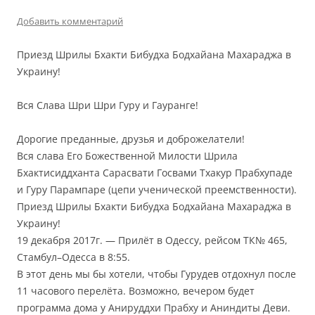
Добавить комментарий
Приезд Шрилы Бхакти Бибудха Бодхайана Махараджа в
Украину!
Вся Слава Шри Шри Гуру и Гауранге!
Дорогие преданные, друзья и доброжелатели!
Вся слава Его Божественной Милости Шрила
Бхактисиддханта Сарасвати Госвами Тхакур Прабхупаде
и Гуру Парампаре (цепи ученической преемственности).
Приезд Шрилы Бхакти Бибудха Бодхайана Махараджа в
Украину!
19 декабря 2017г. — Прилёт в Одессу, рейсом ТК№ 465,
Стамбул–Одесса в 8:55.
В этот день мы бы хотели, чтобы Гурудев отдохнул после
11 часового перелёта. Возможно, вечером будет
программа дома у Анируддхи Прабху и Аниндиты Деви.