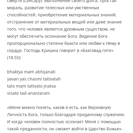
смерти (сансару).
Выполнение своего долга, простая
мораль, развитие телесных или умственных
способностей, приобретение материальных знаний,
отстранение от материальных вещей или даже знание
того, что человек является духовным существом, не
могут обеспечить осознание Бога.
Видение Бога
пропорционально степени бхакти или любви к Нему в
сердце. Господь Кришна говорит в «Бхагавад-гите»
(18.55):
bhaktya mam abhijanati
yavan yas chasmi tattvatah
tato mam tattvato jnatva
visate tad-anantaram
«Меня можно понять, каков я есть, как Верховную
Личность Бога, только благодаря преданному служению.
И когда человек полностью осознает Меня с помощью
такой преданности, он сможет войти в Царство Божье».