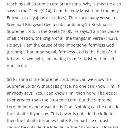
teachings of Supreme Lord Sri Krishna. Why is this? He also
says in the Geeta (9.24), ‘I am the only Master and the only
Enjoyer of all yajnas (sacrifices). There are many verse in
Sreemad Bhagwad Geeta substantiating Sri Krishna as
Supreme Lord. In the Geeta (10.8), He says, ‘I am the cause
of all creation, the origin of all the things.’ In verse (14.27),
He says, ‘I am the cause of the impersonal formless God
(Brahm).’ That impersonal, formless God is the halo of Sri
Krishna’s own light, emanating from Sri Krishna Himself.
And so on.
Sri Krishna is the Supreme Lord. How can we know the
Supreme Lord? Without His grace, no one can know Him. If
anybody says, ‘Yes. I can know Him.’ then he will be equal
to or greater than the Supreme Lord. But the Supreme
Lord, Infinite and Absolute, is One. Nothing can be outside
the Infinite. If you say, ‘This flower is outside the Infinite,’
then the Infinite becomes finite. Even particle of dust
cannot be outside the Infinite, or the Absolute will lose His