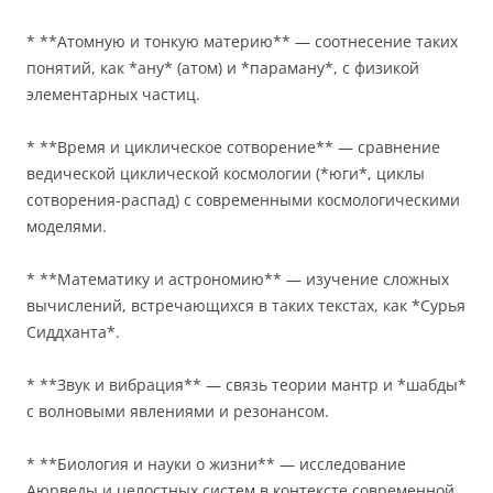
* **Атомную и тонкую материю** — соотнесение таких
понятий, как *ану* (атом) и *параману*, с физикой
элементарных частиц.
* **Время и циклическое сотворение** — сравнение
ведической циклической космологии (*юги*, циклы
сотворения-распад) с современными космологическими
моделями.
* **Математику и астрономию** — изучение сложных
вычислений, встречающихся в таких текстах, как *Сурья
Сиддханта*.
* **Звук и вибрация** — связь теории мантр и *шабды*
с волновыми явлениями и резонансом.
* **Биология и науки о жизни** — исследование
Аюрведы и целостных систем в контексте современной