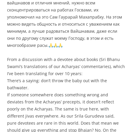
вайшнавов и отличия мнений, нужно всем
сконцентрироваться на работах Госвами, их
уполномочил на это Сам Гаурарай Махапрабху. На этом
можно видеть общность и относиться с уважением как
минимум, а лучше радоваться Вайшнавам, даже если
они по другому служат моему Господу, в этом и есть
многообразие расы.
From a discussion with a devotee about books (Sri Bhanu
Swami’s translations of our Acharyas’ commentaries), which
I’ve been translating for over 10 years:
There’s a saying: don’t throw the baby out with the
bathwater.
If someone somewhere does something wrong and
deviates from the Acharyas’ precepts, it doesn’t reflect
poorly on the Acharyas. The same is true here, with
different jivas everywhere. As our Srila Gurudeva said,
pure devotees are rare in this world. Does that mean we
should give up everything and stop Bhajan? No. On the