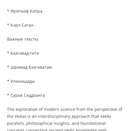
* Фритьоф Капра
* Карл Саган
Важные тексты:
* Бхагавад-гита
* Шримад Бхагаватам
* Упанишады
* Сурья Сиддханта
The exploration of modern science from the perspective of
the Vedas is an interdisciplinary approach that seeks
parallels, philosophical insights, and foundational
concepts connecting ancient Vedic knowledge with