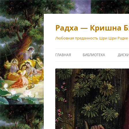
Перейти
к
содержимому
Радха — Кришна Б
Любовная преданность Шри Шри Радхе
ГЛАВНАЯ
БИБЛИОТЕКА
ДИСК