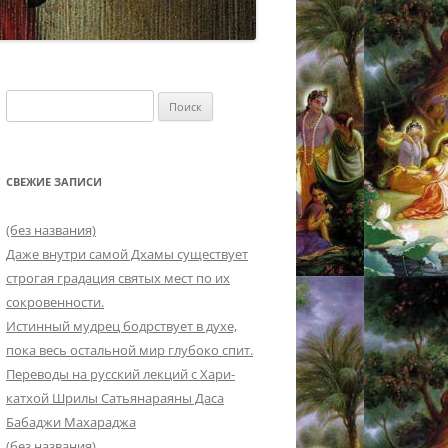
Найти:
СВЕЖИЕ ЗАПИСИ
(без названия)
Даже внутри самой Дхамы существует
строгая градация святых мест по их
сокровенности.
Истинный мудрец бодрствует в духе,
пока весь остальной мир глубоко спит.
Переводы на русский лекций с Хари-
катхой Шрилы Сатьянараяны Даса
Бабаджи Махараджа
(без названия)