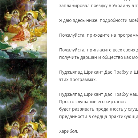
запланировал поездку в Украину в э
Я даю здесь-ниже, подробности мое
Пожалуйста, приходите на програм
Пожалуйста, пригласите всех своих 
получить даршан и общество как м
Пуджьяпад Шрикант Дас Прабху и Шр
этих программах.
Пуджьяпад Шрикант Дас Прабху наш
Просто слушание его киртанов
будет развивать преданность у слу
преданности в сердца практикующи
Харибол.