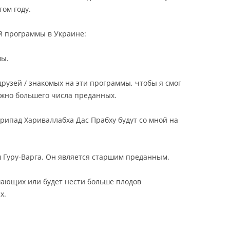
том году.
й программы в Украине:
мы.
друзей / знакомых на эти программы, чтобы я смог
ожно большего числа преданных.
ипад Хариваллабха Дас Прабху будут со мной на
 Гуру-Варга. Он является старшим преданным.
шающих или будет нести больше плодов
х.