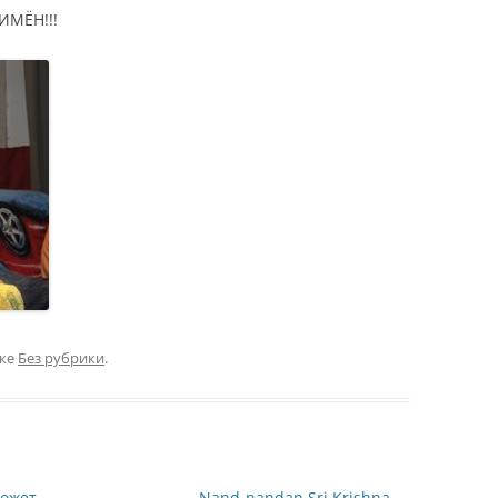
ИМЁН!!!
ике
Без рубрики
.
может
Nand-nandan Sri Krishna
→