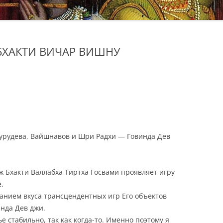
БХАКТИ ВИЧАР ВИШНУ
Гурудева, Вайшнавов и Шри Радхи — Говинда Дев
ж Бхакти Валлабха Тиртха Госвами проявляет игру
,
анием вкуса трансцендентных игр Его объектов
нда Дев джи.
е стабильно, так как когда-то. Именно поэтому я