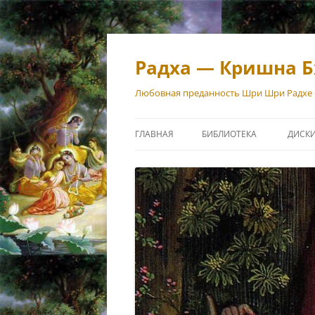
Перейти
к
содержимому
Радха — Кришна Б
Любовная преданность Шри Шри Радхе
ГЛАВНАЯ
БИБЛИОТЕКА
ДИСК