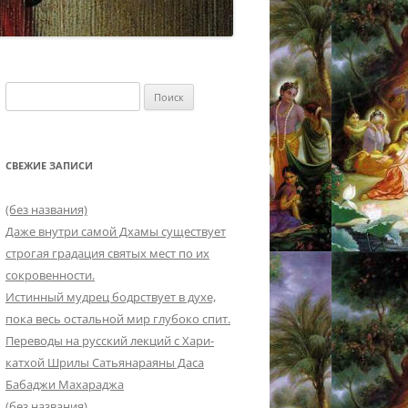
Найти:
СВЕЖИЕ ЗАПИСИ
(без названия)
Даже внутри самой Дхамы существует
строгая градация святых мест по их
сокровенности.
Истинный мудрец бодрствует в духе,
пока весь остальной мир глубоко спит.
Переводы на русский лекций с Хари-
катхой Шрилы Сатьянараяны Даса
Бабаджи Махараджа
(без названия)