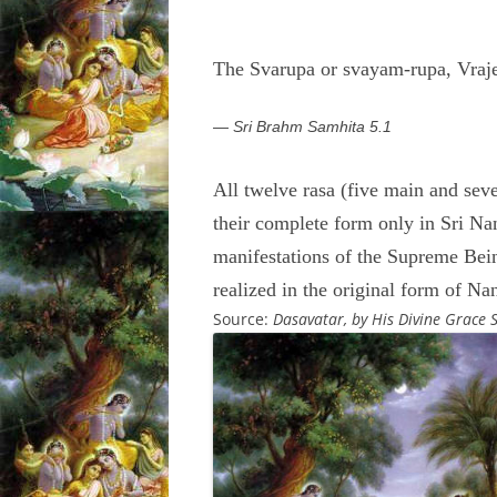
The Svarupa or svayam-rupa, Vraje
—
Sri Brahm Samhita 5.1
All twelve rasa (five main and se
their complete form only in Sri Na
manifestations of the Supreme Being
realized in the original form of N
Source:
Dasavatar, by His Divine Grace 