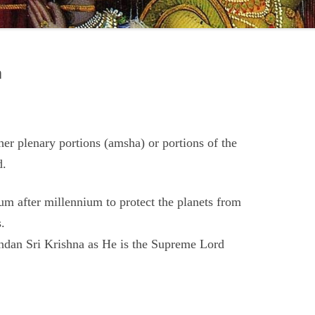
a
her plenary portions (amsha) or portions of the
d.
um after millennium to protect the planets from
s.
ndan Sri Krishna as He is the Supreme Lord