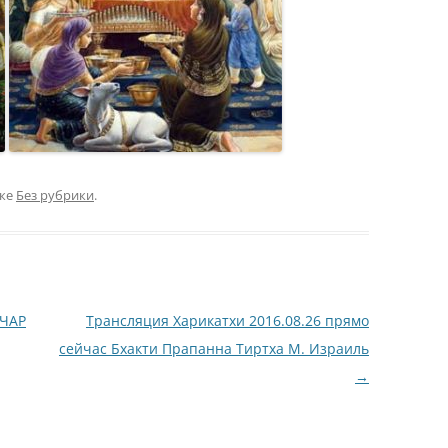
ике
Без рубрики
.
ЧАР
Трансляция Харикатхи 2016.08.26 прямо
сейчас Бхакти Прапанна Тиртха М. Израиль
→