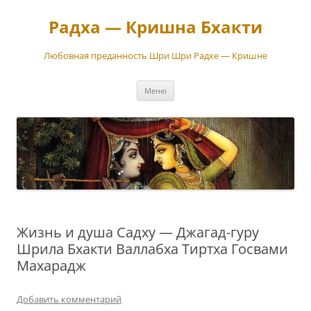
Перейти
к
Радха — Кришна Бхакти
содержимому
Любовная преданность Шри Шри Радхе — Кришне
Меню
Жизнь и душа Садху — Джагад-гуру
Шрила Бхакти Валлабха Тиртха Госвами
Махарадж
Добавить комментарий