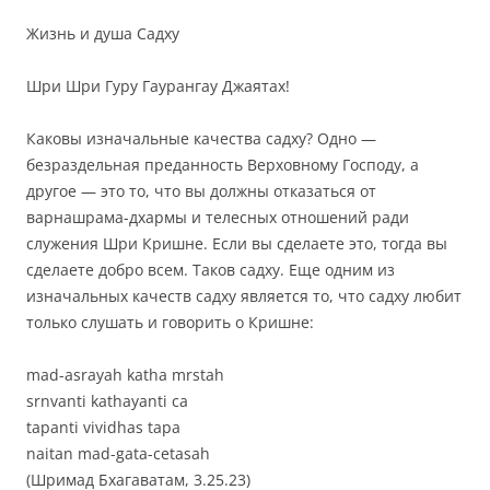
Жизнь и душа Садху
Шри Шри Гуру Гаурангау Джаятах!
Каковы изначальные качества садху?
Одно —
безраздельная преданность Верховному Господу, а
другое — это то, что вы должны отказаться от
варнашрама-дхармы и телесных отношений ради
служения Шри Кришне.
Если вы сделаете это, тогда вы
сделаете добро всем. Таков
садху.
Еще одним из
изнача
льных качеств садху является то, что садху любит
только слушать и говорить о Кришне:
mad-asrayah katha mrstah
srnvanti kathayanti ca
tapanti vividhas tapa
naitan mad-gata-cetasah
(Шримад Бхагаватам, 3.25.23)