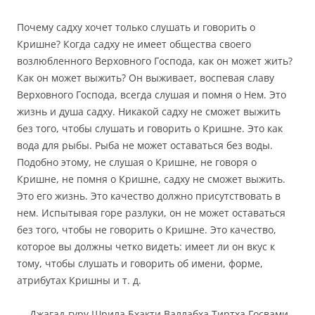
Почему садху хочет только
слушать и говорить о
Кришне
?
Когда садху не имеет общества своего
возлюбленного Верховного Господа, как он может жить?
Как он может выжить?
Он выживает, воспевая славу
Верховного Господа, всегда слушая и помня о Нем.
Это
жизнь и душа садху.
Никакой садху не сможет выжить
без того, чтобы
слушать и говорить о Кришне
.
Это как
вода для рыбы.
Рыба не может оставаться без воды.
Подобно этому, не слушая о Кришне, не говоря о
Кришне, не помня о Кришне, садху не сможет выжить.
Это его жизнь.
Это качество должно присутствовать в
нем.
Испытывая горе разлуки, он не может оставаться
без того, чтобы не
говорить о Кришне
.
Это качество,
которое вы должны четко видеть: имеет ли он вкус к
тому, чтобы слушать и говорить
об имени, форме,
атрибутах Кришны и т. д.
— Джагад-гуру Шрила Бхакти Валлабха Тиртха Госвами