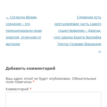
Навигация
←
Cогласно Ведам,
Служение есть
по
сознание – это
неотъемлемая часть самого
записям
принципиально иная
существования— Джагад-
энергия, отличная от
гуру Шрила Бхакти Валлабха
материи
Тиртха Госвами Махарадж
→
Добавить комментарий
Ваш адрес email не будет опубликован.
Обязательные
поля помечены
*
Комментарий
*