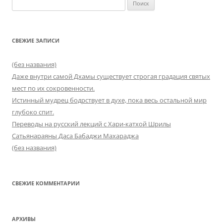
Найти:
СВЕЖИЕ ЗАПИСИ
(без названия)
Даже внутри самой Дхамы существует строгая градация святых
мест по их сокровенности.
Истинный мудрец бодрствует в духе, пока весь остальной мир
глубоко спит.
Переводы на русский лекций с Хари-катхой Шрилы
Сатьянараяны Даса Бабаджи Махараджа
(без названия)
СВЕЖИЕ КОММЕНТАРИИ
АРХИВЫ