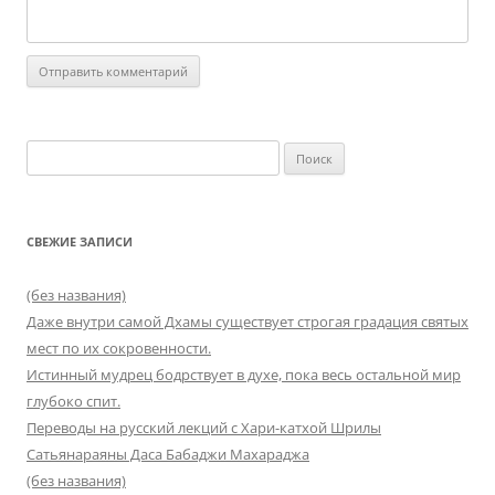
Найти:
СВЕЖИЕ ЗАПИСИ
(без названия)
Даже внутри самой Дхамы существует строгая градация святых
мест по их сокровенности.
Истинный мудрец бодрствует в духе, пока весь остальной мир
глубоко спит.
Переводы на русский лекций с Хари-катхой Шрилы
Сатьянараяны Даса Бабаджи Махараджа
(без названия)