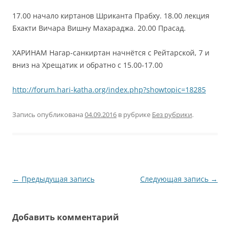
17.00 начало киртанов Шриканта Прабху. 18.00 лекция
Бхакти Вичара Вишну Махараджа. 20.00 Прасад.
ХАРИНАМ Нагар-санкиртан начнётся с Рейтарской, 7 и
вниз на Хрещатик и обратно с 15.00-17.00
http://forum.hari-katha.org/index.php?showtopic=18285
Запись опубликована
04.09.2016
в рубрике
Без рубрики
.
Навигация
←
Предыдущая запись
Следующая запись
→
по
записям
Добавить комментарий