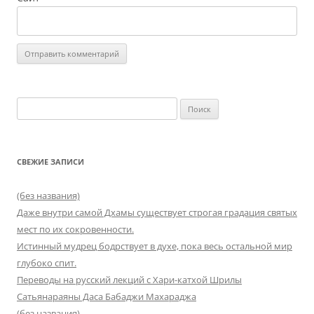
Найти:
СВЕЖИЕ ЗАПИСИ
(без названия)
Даже внутри самой Дхамы существует строгая градация святых
мест по их сокровенности.
Истинный мудрец бодрствует в духе, пока весь остальной мир
глубоко спит.
Переводы на русский лекций с Хари-катхой Шрилы
Сатьянараяны Даса Бабаджи Махараджа
(без названия)