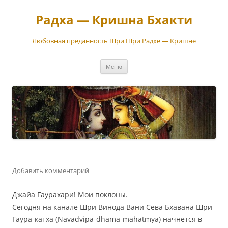
Перейти
к
Радха — Кришна Бхакти
содержимому
Любовная преданность Шри Шри Радхе — Кришне
Меню
Добавить комментарий
Джайа Гаурахари! Мои поклоны.
Сегодня на канале Шри Винода Вани Сева Бхавана Шри
Гаура-катха (Navadvipa-dhama-mahatmya) начнется в