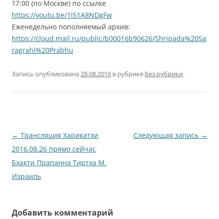
17:00 (по Москве) по ссылке
https://youtu.be/1I51A8NDgFw
Еженедельно пополняемый архив:
https://cloud.mail.ru/public/b00016b90626/Shripada%20Sa
ragrahi%20Prabhu
Запись опубликована
28.08.2016
в рубрике
Без рубрики
.
Навигация
←
Трансляция Харикатхи
Следующая запись
→
по
2016.08.26 прямо сейчас
записям
Бхакти Прапанна Тиртха М.
Израиль
Добавить комментарий