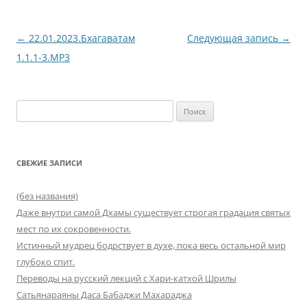
Навигация
←
22.01.2023.Бхагаватам
Следующая запись
→
по
1.1.1-3.MP3
записям
Найти:
СВЕЖИЕ ЗАПИСИ
(без названия)
Даже внутри самой Дхамы существует строгая градация святых
мест по их сокровенности.
Истинный мудрец бодрствует в духе, пока весь остальной мир
глубоко спит.
Переводы на русский лекций с Хари-катхой Шрилы
Сатьянараяны Даса Бабаджи Махараджа