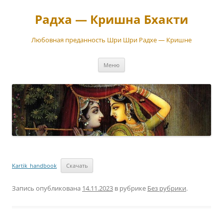
Перейти
к
Радха — Кришна Бхакти
содержимому
Любовная преданность Шри Шри Радхе — Кришне
Меню
Kartik_handbook
Скачать
Запись опубликована
14.11.2023
в рубрике
Без рубрики
.