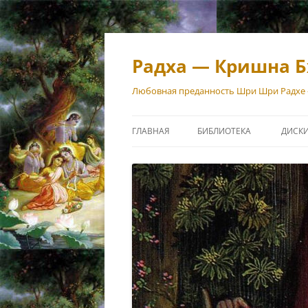
Перейти
к
содержимому
Радха — Кришна Б
Любовная преданность Шри Шри Радхе
ГЛАВНАЯ
БИБЛИОТЕКА
ДИСК