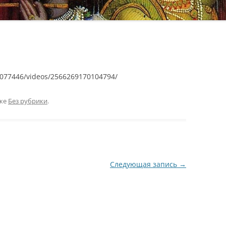
077446/videos/2566269170104794/
ике
Без рубрики
.
Следующая запись
→