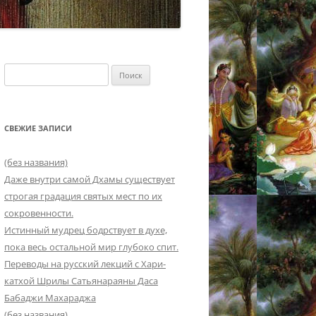
Найти:
СВЕЖИЕ ЗАПИСИ
(без названия)
Даже внутри самой Дхамы существует
строгая градация святых мест по их
сокровенности.
Истинный мудрец бодрствует в духе,
пока весь остальной мир глубоко спит.
Переводы на русский лекций с Хари-
катхой Шрилы Сатьянараяны Даса
Бабаджи Махараджа
(без названия)