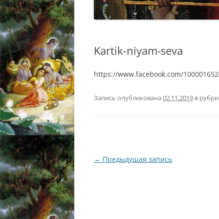
Kartik-niyam-seva
https://www.facebook.com/100001652
Запись опубликована
02.11.2019
в рубр
Навигация
←
Предыдущая запись
по
записям