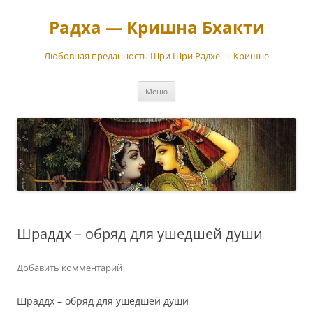
Перейти
к
Радха — Кришна Бхакти
содержимому
Любовная преданность Шри Шри Радхе — Кришне
Меню
Шраддх – обряд для ушедшей души
Добавить комментарий
Шраддх – обряд для ушедшей души