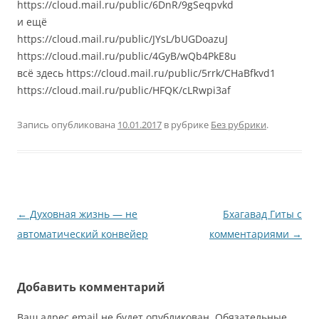
https://cloud.mail.ru/public/6DnR/9gSeqpvkd
и ещё
https://cloud.mail.ru/public/JYsL/bUGDoazuJ
https://cloud.mail.ru/public/4GyB/wQb4PkE8u
всё здесь https://cloud.mail.ru/public/5rrk/CHaBfkvd1
https://cloud.mail.ru/public/HFQK/cLRwpi3af
Запись опубликована
10.01.2017
в рубрике
Без рубрики
.
Навигация
←
Духовная жизнь — не
Бхагавад Гиты с
по
автоматический конвейер
комментариями
→
записям
Добавить комментарий
Ваш адрес email не будет опубликован.
Обязательные