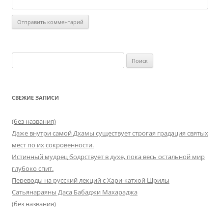
Найти:
СВЕЖИЕ ЗАПИСИ
(без названия)
Даже внутри самой Дхамы существует строгая градация святых
мест по их сокровенности.
Истинный мудрец бодрствует в духе, пока весь остальной мир
глубоко спит.
Переводы на русский лекций с Хари-катхой Шрилы
Сатьянараяны Даса Бабаджи Махараджа
(без названия)