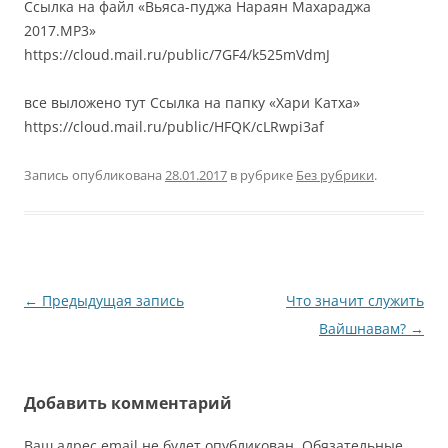
Ссылка на файл «Вьяса-пуджа Нараян Махараджа
2017.MP3»
https://cloud.mail.ru/public/7GF4/k525mVdmJ
все выложено тут Ссылка на папку «Хари Катха»
https://cloud.mail.ru/public/HFQK/cLRwpi3af
Запись опубликована
28.01.2017
в рубрике
Без рубрики
.
Навигация
←
Предыдущая запись
Что значит служить
по
Вайшнавам?
→
записям
Добавить комментарий
Ваш адрес email не будет опубликован.
Обязательные