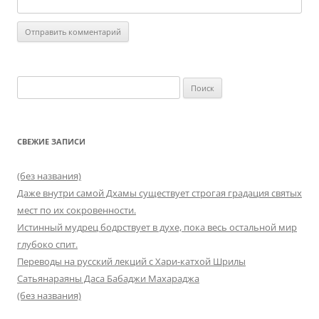
Найти:
СВЕЖИЕ ЗАПИСИ
(без названия)
Даже внутри самой Дхамы существует строгая градация святых
мест по их сокровенности.
Истинный мудрец бодрствует в духе, пока весь остальной мир
глубоко спит.
Переводы на русский лекций с Хари-катхой Шрилы
Сатьянараяны Даса Бабаджи Махараджа
(без названия)