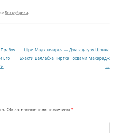
ике
Без рубрики
.
 Прабху
Шри Мадхвачарья — Джагад-гуру Шрила
и Его
Бхакти Валлабха Тиртха Госвами Махарадж
ти
→
ан.
Обязательные поля помечены
*