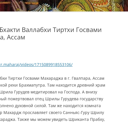
Бхакти Валлабхи Тиртхи Госвами
а, Ассам
ir.maharaj/videos/1715089918553106/
хи Тиртхи Госвами Махараджа в г. Гвалпара, Ассам
икой реки Брахмапутра. Там находится древний храм
Шрила Гурудев медитировал на Господа. А внизу
орый пожертвовал отец Шрилы Гурудева государству
олнено духовной силой. Там же находится комната
ир Махардж прославляет своего Санньяс-Гуру Шрилу
хараджа. Также мы можем увидеть Шриканта Прабху,