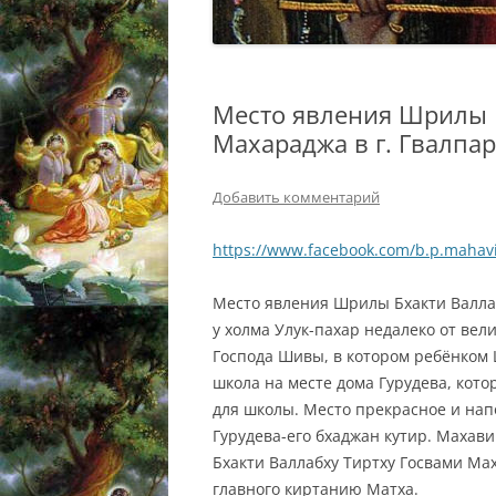
Место явления Шрилы 
Махараджа в г. Гвалпар
Добавить комментарий
https://www.facebook.com/b.p.mahav
Место явления Шрилы Бхакти Валлаб
у холма Улук-пахар недалеко от вел
Господа Шивы, в котором ребёнком 
школа на месте дома Гурудева, кот
для школы. Место прекрасное и нап
Гурудева-его бхаджан кутир. Махав
Бхакти Валлабху Тиртху Госвами Ма
главного киртанию Матха.