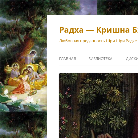
Перейти
к
содержимому
Радха — Кришна Б
Любовная преданность Шри Шри Радхе
ГЛАВНАЯ
БИБЛИОТЕКА
ДИСК