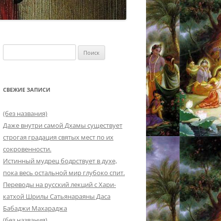
Найти:
СВЕЖИЕ ЗАПИСИ
(без названия)
Даже внутри самой Дхамы существует
строгая градация святых мест по их
сокровенности.
Истинный мудрец бодрствует в духе,
пока весь остальной мир глубоко спит.
Переводы на русский лекций с Хари-
катхой Шрилы Сатьянараяны Даса
Бабаджи Махараджа
(без названия)