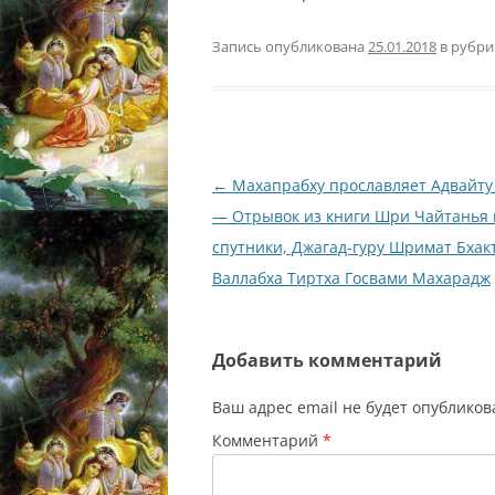
Запись опубликована
25.01.2018
в рубр
Навигация
←
Махапрабху прославляет Адвайту
по
— Отрывок из книги Шри Чайтанья 
записям
спутники, Джагад-гуру Шримат Бхак
Валлабха Тиртха Госвами Махарадж
Добавить комментарий
Ваш адрес email не будет опубликов
Комментарий
*