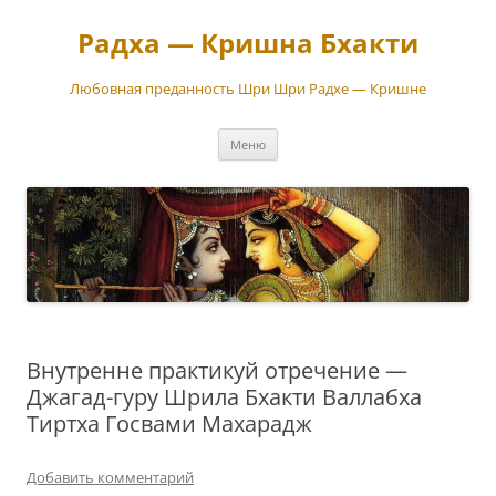
Перейти
к
Радха — Кришна Бхакти
содержимому
Любовная преданность Шри Шри Радхе — Кришне
Меню
Внутренне практикуй отречение —
Джагад-гуру Шрила Бхакти Валлабха
Тиртха Госвами Махарадж
Добавить комментарий