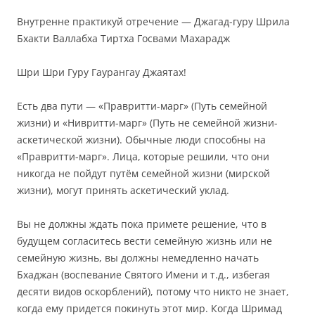
Внутренне практикуй отречение
— Джагад-гуру Шрила
Бхакти Валлабха Тиртха Госвами Махарадж
Шри Шри Гуру Гаурангау Джаятах!
Есть два пути — «Правритти-марг» (Путь семейной
жизни) и «Нивритти-марг» (Путь
не семейной жизни-
аскетической жизни).
Обычные люди способны на
«
Правритти-марг
».
Лица, которые решили, что они
никогда не пойдут
путём семейной жизни
(мирской
жизни), могут принять аскетический уклад.
Вы не должны ждать пока примете решение, что в
будущем согласитесь вести семейную жизнь или
не
семейную
жизнь, вы должны немедленно начать
Бхаджан (воспевание Святого Имени и т.д., избегая
десяти видов оскорблений), потому что никто не знает,
когда ему придется покинуть этот мир.
Когда Шримад