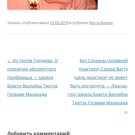
Запись опубликована
10.05.2018
в рубрике
Без рубрики
.
Навигация
←
Из писем Гурудева: О
Без Садханы (духовной
по
принятии абсолютного
практики) Садхья Васту
записям
прибежища — Шрила
(цель практики) не может
Бхакти Валлабха Тиртха
быть достигнута — Джагад-
Госвами Махарадж
гуру Шрила Бхакти Валлабха
Тиртха Госвами Махарадж
→
Добавить комментарий