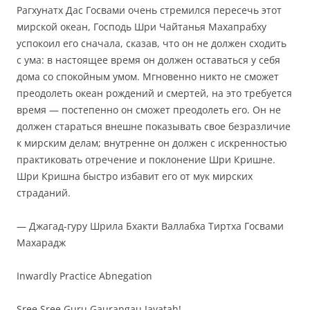
Рагхунатх Дас Госвами очень стремился пересечь этот
мирской океан, Господь Шри Чайтанья Махапрабху
успокоил его сначала, сказав, что он не должен сходить
с ума: в настоящее время он должен оставаться у себя
дома со спокойным умом. Мгновенно
никто не сможет
преодолеть океан рождений и смертей, на это требуется
время — постепенно он сможет преодолеть его.
Он не
должен стараться внешне показывать свое безразличие
к мирским делам;
внутренне он должен с искренностью
практиковать
отречение
и поклонение Шри Кришне.
Шри Кришна быстро избавит его от мук мирских
страданий.
— Джагад-гуру Шрила Бхакти Валлабха Тиртха Госвами
Махарадж
Inwardly Practice Abnegation
Sree Sree Guru Gaurangau Jayatah!