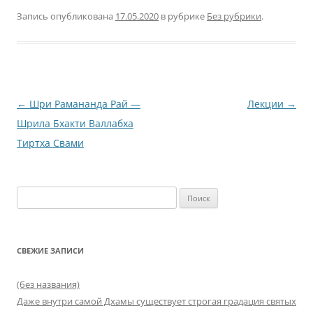
Запись опубликована
17.05.2020
в рубрике
Без рубрики
.
Навигация
←
Шри Рамананда Рай —
Лекции
→
по
Шрила Бхакти Валлабха
записям
Тиртха Свами
Найти:
СВЕЖИЕ ЗАПИСИ
(без названия)
Даже внутри самой Дхамы существует строгая градация святых