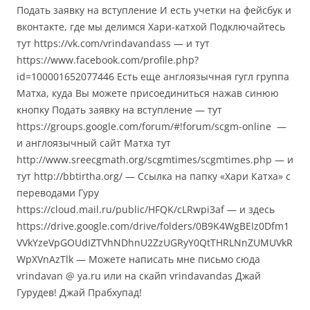
Подать заявку на вступление И есть учетки на фейсбук и
вконтакте, где мы делимся Хари-катхой Подключайтесь
тут https://vk.com/vrindavandass — и тут
https://www.facebook.com/profile.php?
id=100001652077446 Есть еще англоязычная гугл группа
Матха, куда Вы можете присоединиться нажав синюю
кнопку Подать заявку на вступление — тут
https://groups.google.com/forum/#!forum/scgm-online —
и англоязычный сайт Матха тут
http://www.sreecgmath.org/scgmtimes/scgmtimes.php — и
тут http://bbtirtha.org/ — Ссылка на папку «Хари Катха» с
переводами Гуру
https://cloud.mail.ru/public/HFQK/cLRwpi3af — и здесь
https://drive.google.com/drive/folders/0B9K4WgBEIz0Dfm1
VVkYzeVpGOUdIZTVhNDhnU2ZzUGRyY0QtTHRLNnZUMUVkR
WpXVnAzTlk — Можете написать мне письмо сюда
vrindavan @ ya.ru или на скайп vrindavandas Джай
Гурудев! Джай Прабхупад!