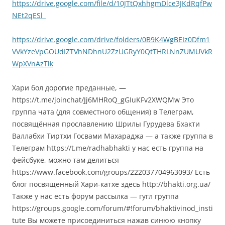
https://drive.google.com/file/d/10JTtQxhhgmDlce3JKdRqfPw
NEt2qESl_
https://drive.google.com/drive/folders/0B9K4WgBEIz0Dfm1
VVkYzeVpGOUdIZTVhNDhnU2ZzUGRyY0QtTHRLNnZUMUVkR
WpXVnAzTlk
Хари бол дорогие преданные, —
https://t.me/joinchat/Jj6MHRoQ_gGIuKFv2XWQMw Это
группа чата (для совместного общения) в Телеграм,
посвящённая прославлению Шрилы Гурудева Бхакти
Валлабхи Тиртхи Госвами Махараджа — а также группа в
Телеграм https://t.me/radhabhakti у нас есть группа на
фейсбуке, можно там делиться
https://www.facebook.com/groups/222037704963093/ Есть
блог посвященный Хари-катхе здесь http://bhakti.org.ua/
Также у нас есть форум рассылка — гугл группа
https://groups.google.com/forum/#!forum/bhaktivinod_insti
tute Вы можете присоединиться нажав синюю кнопку