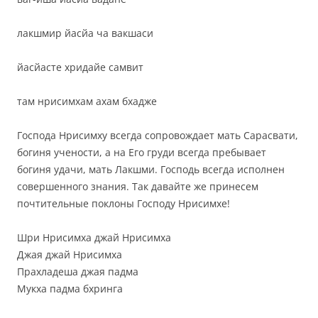
лакшмир йасйа ча вакшаси
йасйасте хридайе самвит
там нрисимхам ахам бхадже
Господа Нрисимху всегда сопровождает мать Сарасвати,
богиня учености, а на Его груди всегда пребывает
богиня удачи, мать Лакшми. Господь всегда исполнен
совершенного знания. Так давайте же принесем
почтительные поклоны Господу Нрисимхе!
Шри Нрисимха джай Нрисимха
Джая джай Нрисимха
Прахладеша джая падма
Мукха падма бхринга