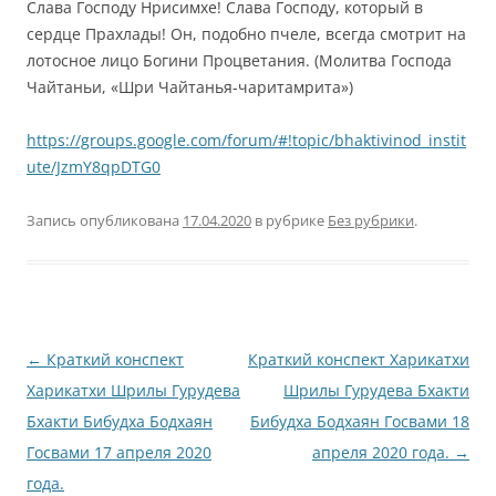
Слава Господу Нрисимхе! Слава Господу, который в
сердце Прахлады! Он, подобно пчеле, всегда смотрит на
лотосное лицо Богини Процветания. (Молитва Господа
Чайтаньи, «Шри Чайтанья-чаритамрита»)
https://groups.google.com/forum/#!topic/bhaktivinod_instit
ute/JzmY8qpDTG0
Запись опубликована
17.04.2020
в рубрике
Без рубрики
.
Навигация
←
Краткий конспект
Краткий конспект Харикатхи
по
Харикатхи Шрилы Гурудева
Шрилы Гурудева Бхакти
записям
Бхакти Бибудха Бодхаян
Бибудха Бодхаян Госвами 18
Госвами 17 апреля 2020
апреля 2020 года.
→
года.