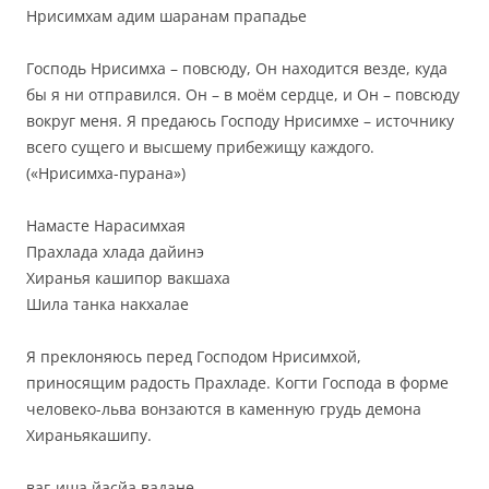
Нрисимхам адим шаранам прападье
Господь Нрисимха – повсюду, Он находится везде, куда
бы я ни отправился. Он – в моём сердце, и Он – повсюду
вокруг меня. Я предаюсь Господу Нрисимхе – источнику
всего сущего и высшему прибежищу каждого.
(«Нрисимха-пурана»)
Намасте Нарасимхая
Прахлада хлада дайинэ
Хиранья кашипор вакшаха
Шила танка накхалае
Я преклоняюсь перед Господом Нрисимхой,
приносящим радость Прахладе. Когти Господа в форме
человеко-льва вонзаются в каменную грудь демона
Хираньякашипу.
ваг-иша йасйа вадане