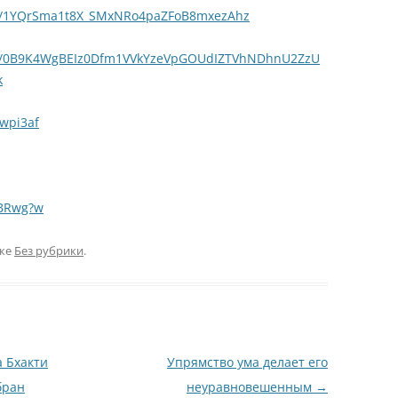
ders/1YQrSma1t8X_SMxNRo4paZFoB8mxezAhz
lders/0B9K4WgBEIz0Dfm1VVkYzeVpGOUdIZTVhNDhnU2ZzU
k
Rwpi3af
TBRwg?w
ике
Без рубрики
.
 Бхакти
Упрямство ума делает его
бран
неуравновешенным
→