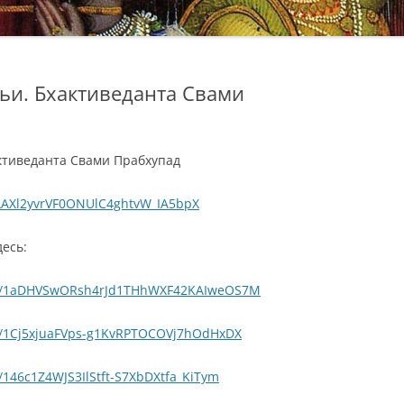
ьи. Бхактиведанта Свами
ктиведанта Свами Прабхупад
WdAAXl2yvrVF0ONUlC4ghtvW_IA5bpX
есь:
lders/1aDHVSwORsh4rJd1THhWXF42KAIweOS7M
ers/1Cj5xjuaFVps-g1KvRPTOCOVj7hOdHxDX
rs/146c1Z4WJS3IlStft-S7XbDXtfa_KiTym