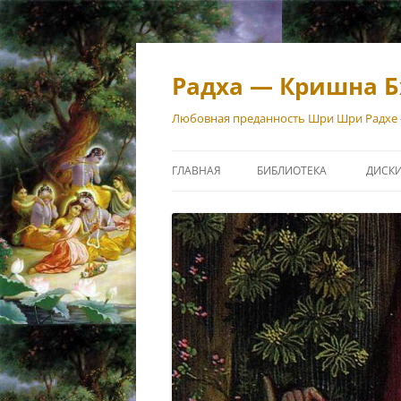
Перейти
к
содержимому
Радха — Кришна Б
Любовная преданность Шри Шри Радхе
ГЛАВНАЯ
БИБЛИОТЕКА
ДИСК