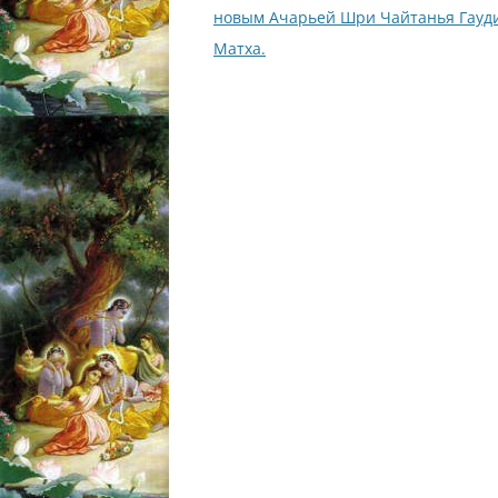
записям
новым Ачарьей Шри Чайтанья Гауд
Матха.