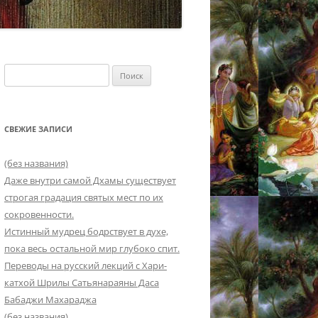
Найти:
СВЕЖИЕ ЗАПИСИ
(без названия)
Даже внутри самой Дхамы существует
строгая градация святых мест по их
сокровенности.
Истинный мудрец бодрствует в духе,
пока весь остальной мир глубоко спит.
Переводы на русский лекций с Хари-
катхой Шрилы Сатьянараяны Даса
Бабаджи Махараджа
(без названия)