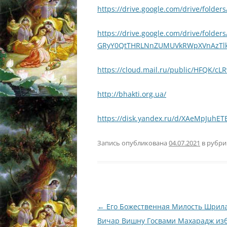
https://drive.google.com/drive/fol
https://drive.google.com/drive/fo
GRyY0QtTHRLNnZUMUVkRWpXVnAzTl
https://cloud.mail.ru/public/HFQK/cL
http://bhakti.org.ua/
https://disk.yandex.ru/d/XAeMpJuhE
Запись опубликована
04.07.2021
в рубр
Навигация
←
Его Божественная Милость Шрила
по
Вичар Вишну Госвами Махарадж из