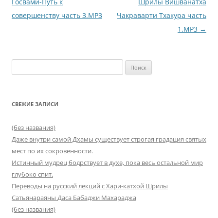
по
Госвами-Путь к
Шрилы Вишванатха
записям
совершенству часть 3.MP3
Чакраварти Тхакура часть
1.MP3
→
Найти:
СВЕЖИЕ ЗАПИСИ
(без названия)
Даже внутри самой Дхамы существует строгая градация святых
мест по их сокровенности.
Истинный мудрец бодрствует в духе, пока весь остальной мир
глубоко спит.
Переводы на русский лекций с Хари-катхой Шрилы
Сатьянараяны Даса Бабаджи Махараджа
(без названия)