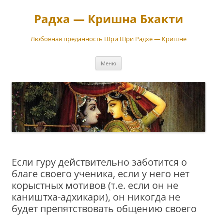
Перейти
к
Радха — Кришна Бхакти
содержимому
Любовная преданность Шри Шри Радхе — Кришне
Меню
Если гуру действительно заботится о
благе своего ученика, если у него нет
корыстных мотивов (т.е. если он не
каништха-адхикари), он никогда не
будет препятствовать общению своего