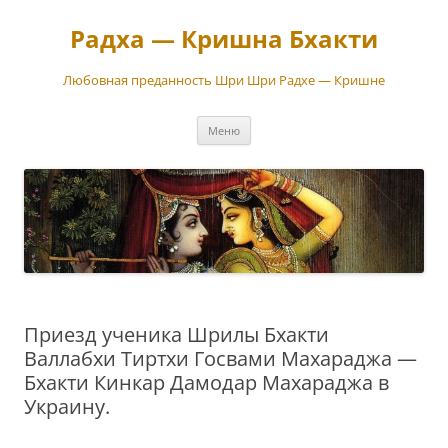
Перейти
к
Радха — Кришна Бхакти
содержимому
Любовная преданность Шри Шри Радхе — Кришне
Меню
Приезд ученика Шрилы Бхакти
Валлабхи Тиртхи Госвами Махараджа —
Бхакти Кинкар Дамодар Махараджа в
Украину.