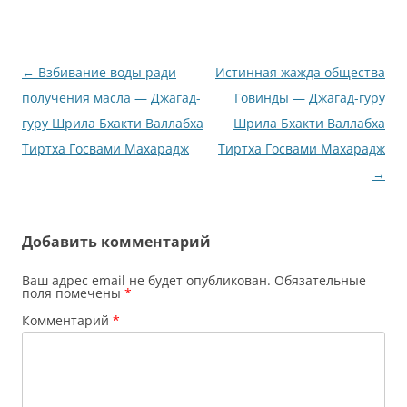
Навигация
←
Взбивание воды ради
Истинная жажда общества
по
получения масла — Джагад-
Говинды — Джагад-гуру
записям
гуру Шрила Бхакти Валлабха
Шрила Бхакти Валлабха
Тиртха Госвами Махарадж
Тиртха Госвами Махарадж
→
Добавить комментарий
Ваш адрес email не будет опубликован.
Обязательные
поля помечены
*
Комментарий
*