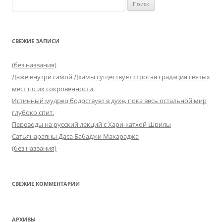
Найти:
СВЕЖИЕ ЗАПИСИ
(без названия)
Даже внутри самой Дхамы существует строгая градация святых
мест по их сокровенности.
Истинный мудрец бодрствует в духе, пока весь остальной мир
глубоко спит.
Переводы на русский лекций с Хари-катхой Шрилы
Сатьянараяны Даса Бабаджи Махараджа
(без названия)
СВЕЖИЕ КОММЕНТАРИИ
АРХИВЫ