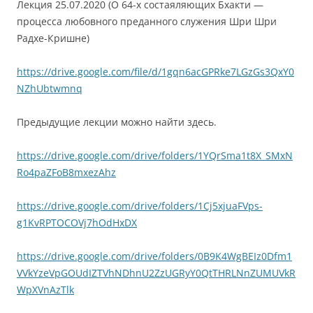
Лекция 25.07.2020 (О 64-х состаяляющих Бхакти —
процесса любовного преданного служения Шри Шри
Радхе-Кришне)
https://drive.google.com/file/d/1gqn6acGPRke7LGzGs3QxY0
NZhUbtwmnq
Предыдущие лекции можно найти здесь.
https://drive.google.com/drive/folders/1YQrSma1t8X_SMxN
Ro4paZFoB8mxezAhz
https://drive.google.com/drive/folders/1Cj5xjuaFVps-
g1KvRPTOCOVj7hOdHxDX
https://drive.google.com/drive/folders/0B9K4WgBEIz0Dfm1
VVkYzeVpGOUdIZTVhNDhnU2ZzUGRyY0QtTHRLNnZUMUVkR
WpXVnAzTlk