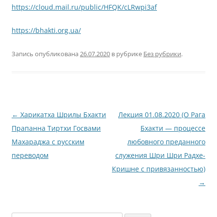
https://cloud.mail.ru/public/HFQK/cLRwpi3af
https://bhakti.org.ua/
Запись опубликована
26.07.2020
в рубрике
Без рубрики
.
Навигация
←
Харикатха Шрилы Бхакти
Лекция 01.08.2020 (О Рага
по
Прапанна Тиртхи Госвами
Бхакти — процессе
записям
Махараджа с русским
любовного преданного
переводом
служения Шри Шри Радхе-
Кришне с привязанностью)
→